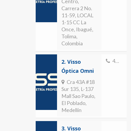
Centro,
Carrera 2 No.
11-59, LOCAL
1-15 CC La
Once, Ibagué,
Tolima,
Colombia
4797973
2.
Visso
Óptica Omni
Cra 43A #18
Sur 135, L-137
Mall Sao Paulo,
El Poblado,
Medellín
3.
Visso