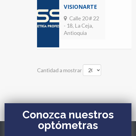
VISIONARTE
Calle 20 # 22
- 18, La Ceja,
Antioquia
Cantidad a mostrar
Conozca nuestros
optómetras