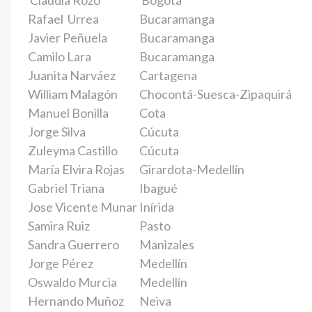
Claudia Rozo
Bogotá
Rafael Urrea
Bucaramanga
Javier Peñuela
Bucaramanga
Camilo Lara
Bucaramanga
Juanita Narváez
Cartagena
William Malagón
Chocontá-Suesca-Zipaquirá
Manuel Bonilla
Cota
Jorge Silva
Cúcuta
Zuleyma Castillo
Cúcuta
María Elvira Rojas
Girardota-Medellín
Gabriel Triana
Ibagué
Jose Vicente Munar
Inírida
Samira Ruiz
Pasto
Sandra Guerrero
Manizales
Jorge Pérez
Medellín
Oswaldo Murcia
Medellín
Hernando Muñoz
Neiva