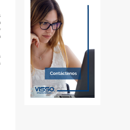
s
a
y
a
s
s