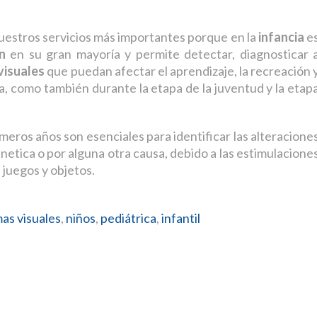
uestros servicios más importantes porque en la
infancia
e
n
en su gran mayoría y permite detectar, diagnosticar 
visuales
que puedan afectar el aprendizaje, la recreación 
a, como también durante la etapa de la juventud y la etap
eros años son esenciales para identificar las alteracione
netica o por alguna otra causa, debido a las estimulacione
 juegos y objetos.
as visuales
,
niños
,
pediátrica
,
infantil
SIGUIENTE