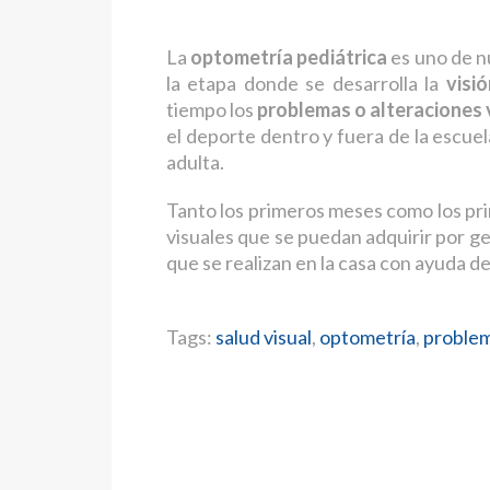
La
optometría pediátrica
es uno de n
la etapa donde se desarrolla la
visió
tiempo los
problemas o alteraciones 
el deporte dentro y fuera de la escuel
adulta.
Tanto los primeros meses como los prim
visuales que se puedan adquirir por ge
que se realizan en la casa con ayuda de
Tags:
salud visual
,
optometría
,
problem
ANTERIOR