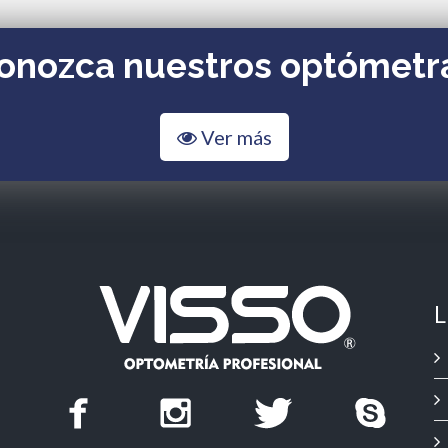
onozca nuestros optómetr
Ver más
L