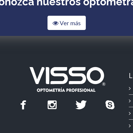
onozca nuestros optómetr
Ver más
L