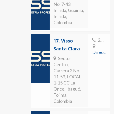
No. 7-43,
Inírida, Guainía,
Inírida,
Colombia
2624296-2774503
17.
Visso
Santa Clara
Direccion
Sector
Centro,
Carrera 2 No.
11-59, LOCAL
1-15 CC La
Once, Ibagué,
Tolima,
Colombia