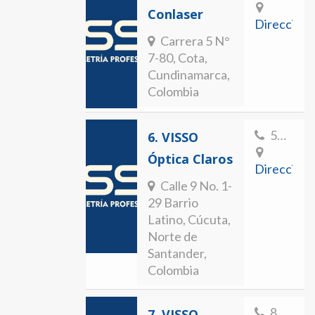
Conlaser
Direccion
Carrera 5 N°
7-80, Cota,
Cundinamarca,
Colombia
5834098
6.
VISSO
Óptica Claros
Direccion
Calle 9 No. 1-
29 Barrio
Latino, Cúcuta,
Norte de
Santander,
Colombia
8237298
7.
VISSO