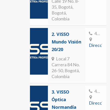
Calle 19 No. 8-
35, Bogotá,
Bogotá,
Colombia
4223054
2.
VISSO
Mundo Visión
Direccion
20/20
Local 7
Carrera 84 No.
26-50, Bogotá,
Colombia
4124739
3.
VISSO
Óptica
Direccion
Normandía