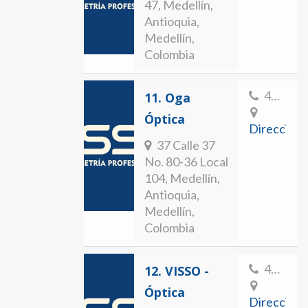
47, Medellín,
Antioquia,
Medellín,
Colombia
4139599
11.
Oga
Óptica
Direccion
37 Calle 37
No. 80-36 Local
104, Medellín,
Antioquia,
Medellín,
Colombia
4205260
12.
VISSO -
Óptica
Direccion