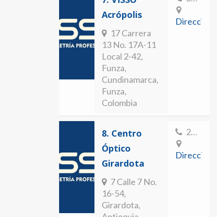
Acrópolis
Direccion
17 Carrera
13 No. 17A-11
Local 2-42,
Funza,
Cundinamarca,
Funza,
Colombia
2893617
8.
Centro
Óptico
Direccion
Girardota
7 Calle 7 No.
16-54,
Girardota,
Antioquia,