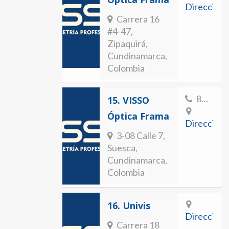
Direccion
Carrera 16
#4-47,
Zipaquirá,
Cundinamarca,
Colombia
8563676
15.
VISSO
Óptica Frama
Direccion
3-08 Calle 7,
Suesca,
Cundinamarca,
Colombia
16.
Univis
Direccion
Carrera 18