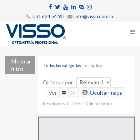
031 624 54 90
info@visso.com.co
Mostrar
Todas las categorías
/
ortóptica
filtro
Ordenar por:
Ver
Ocultar mapa
Resultados 1 - 19 de 19
in
ortóptica