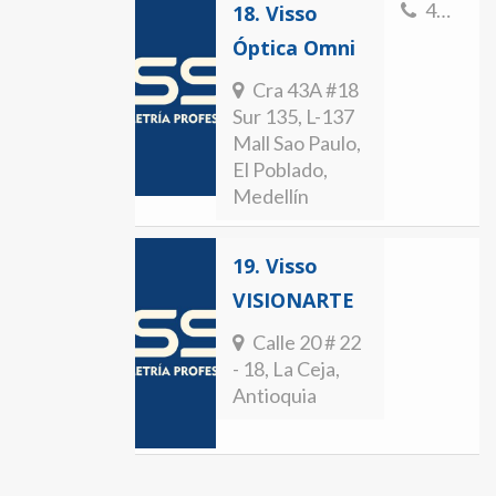
4797973
18.
Visso
Óptica Omni
Cra 43A #18
Sur 135, L-137
Mall Sao Paulo,
El Poblado,
Medellín
19.
Visso
VISIONARTE
Calle 20 # 22
- 18, La Ceja,
Antioquia