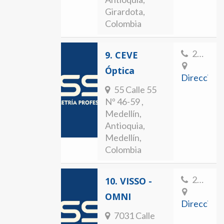
Girardota,
Colombia
2512366
9.
CEVE
Óptica
Direccion
55 Calle 55
Nº 46-59 ,
Medellín,
Antioquia,
Medellín,
Colombia
2507275
10.
VISSO -
OMNI
Direccion
7031 Calle