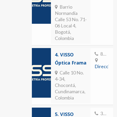
Barrio
Normandía
Calle 53 No. 71-
06 Local 4,
Bogotá,
Colombia
8562417
4.
VISSO
Óptica Frama
Direccion
Calle 10 No.
4-34,
Chocontá,
Cundinamarca,
Colombia
3005600007
5.
VISSO