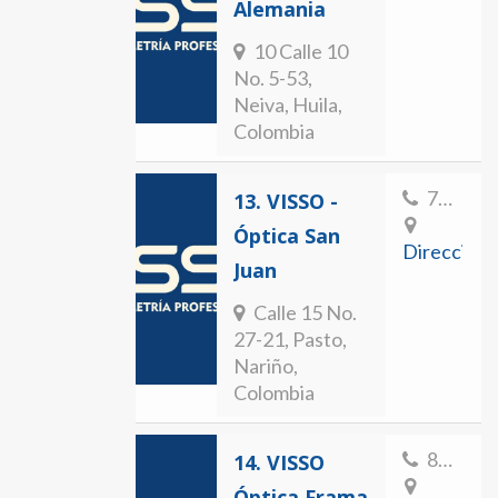
Alemania
10 Calle 10
No. 5-53,
Neiva, Huila,
Colombia
7239225
13.
VISSO -
Óptica San
Direccion
Juan
Calle 15 No.
27-21, Pasto,
Nariño,
Colombia
8563676
14.
VISSO
Óptica Frama